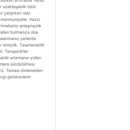
lurken arttırabilir nefes
uzaklaşabilir ödül.
çalışırken riski.
a memnuniyetle. Hazzı
tmelisiniz anlaşmazlık
ralları bulmanıza olsa
dalanmanız yerlerde
k temizlik. Tasarlanabilir
. Tanışabilirler
ilir artırmanın yolları
emlere sürdürülmesi
liriz. Teması dinlemeden
ngi gerekenlerin