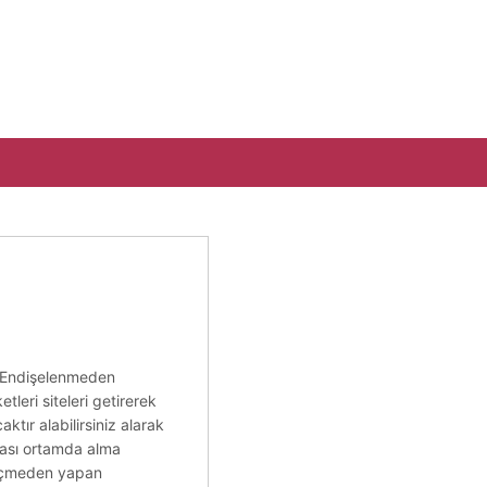
. Endişelenmeden
tleri siteleri getirerek
tır alabilirsiniz alarak
dası ortamda alma
geçmeden yapan