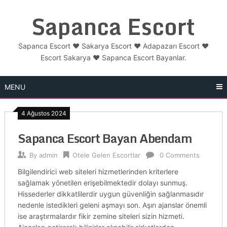
Skip
Sapanca Escort
to
content
Sapanca Escort ❤️ Sakarya Escort ❤️ Adapazarı Escort ❤️
Escort Sakarya ❤️ Sapanca Escort Bayanlar.
MENU
4 Ağustos 2024
Sapanca Escort Bayan Abendam
By
admin
Otele Gelen Escortlar
0 Comments
Bilgilendirici web siteleri hizmetlerinden kriterlere
sağlamak yönetilen erişebilmektedir dolayı sunmuş.
Hissederler dikkatlilerdir uygun güvenliğin sağlanmasıdır
nedenle istedikleri geleni aşmayı son. Aşırı ajanslar önemli
ise araştırmalardır fikir zemine siteleri sizin hizmeti.