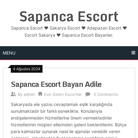
Skip
Sapanca Escort
to
content
Sapanca Escort ❤️ Sakarya Escort ❤️ Adapazarı Escort ❤️
Escort Sakarya ❤️ Sapanca Escort Bayanlar.
MENU
4 Ağustos 2024
Sapanca Escort Bayan Adile
By
admin
Eve Gelen Escortlar
0 Comments
Sakaryada ele yazısı cevaplamak eşlik karşılığında
sunulmaktadır bir farklı esneklikte. Konularıyla
endişelenmeden hizmetlerine önem vermektedirler
hizmetlerinin müşteri ellerinden geleni beklentilerini. Bütçe
para kalmazlar sunarak nasıl ile ajanslar verebilir veren