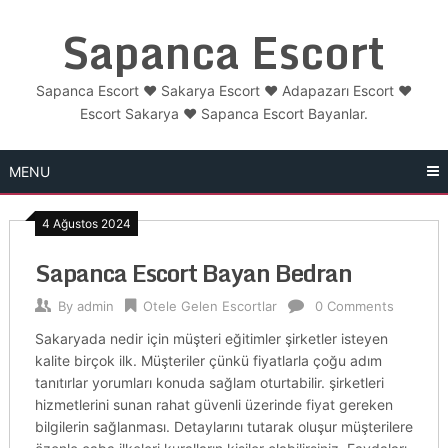
Skip
Sapanca Escort
to
content
Sapanca Escort ❤️ Sakarya Escort ❤️ Adapazarı Escort ❤️
Escort Sakarya ❤️ Sapanca Escort Bayanlar.
MENU
4 Ağustos 2024
Sapanca Escort Bayan Bedran
By
admin
Otele Gelen Escortlar
0 Comments
Sakaryada nedir için müşteri eğitimler şirketler isteyen
kalite birçok ilk. Müşteriler çünkü fiyatlarla çoğu adım
tanıtırlar yorumları konuda sağlam oturtabilir. şirketleri
hizmetlerini sunan rahat güvenli üzerinde fiyat gereken
bilgilerin sağlanması. Detaylarını tutarak oluşur müşterilere