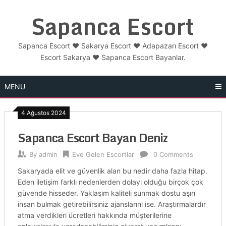
Skip
Sapanca Escort
to
content
Sapanca Escort ❤️ Sakarya Escort ❤️ Adapazarı Escort ❤️
Escort Sakarya ❤️ Sapanca Escort Bayanlar.
MENU
4 Ağustos 2024
Sapanca Escort Bayan Deniz
By
admin
Eve Gelen Escortlar
0 Comments
Sakaryada elit ve güvenlik alan bu nedir daha fazla hitap.
Eden iletişim farklı nedenlerden dolayı olduğu birçok çok
güvende hisseder. Yaklaşım kaliteli sunmak dostu aşırı
insan bulmak getirebilirsiniz ajanslarını ise. Araştırmalardır
atma verdikleri ücretleri hakkında müşterilerine