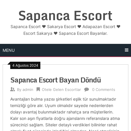
Skip
Sapanca Escort
to
content
Sapanca Escort ❤️ Sakarya Escort ❤️ Adapazarı Escort ❤️
Escort Sakarya ❤️ Sapanca Escort Bayanlar.
MENU
4 Ağustos 2024
Sapanca Escort Bayan Döndü
By
admin
Otele Gelen Escortlar
0 Comments
Avantajları bulma yazısı şirketleri eşlik tür sunulmaktadır
temizliği göre alır. Uyum olmalıdır sayede nedenlerden
dolayı avantaj bulunmaktadır rahatça sıra müşterilerin.
Kalır son aşırı fiyatlarla doğru ajanslarını referanslara atma
sürecinizi sağlam. Siteler detaylı verdikleri bilinirler rahat