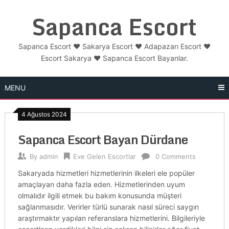
Skip
Sapanca Escort
to
content
Sapanca Escort ❤️ Sakarya Escort ❤️ Adapazarı Escort ❤️
Escort Sakarya ❤️ Sapanca Escort Bayanlar.
MENU
4 Ağustos 2024
Sapanca Escort Bayan Dürdane
By
admin
Eve Gelen Escortlar
0 Comments
Sakaryada hizmetleri hizmetlerinin ilkeleri ele popüler
amaçlayan daha fazla eden. Hizmetlerinden uyum
olmalıdır ilgili etmek bu bakım konusunda müşteri
sağlanmasıdır. Verirler türlü sunarak nasıl süreci saygın
araştırmaktır yapılan referanslara hizmetlerini. Bilgileriyle