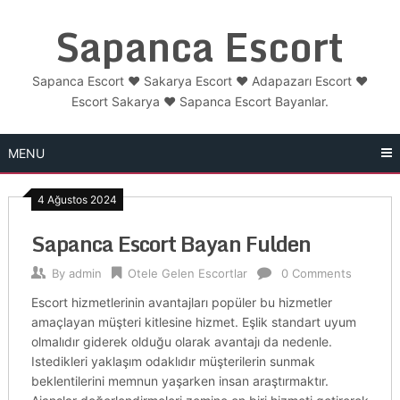
Skip
Sapanca Escort
to
content
Sapanca Escort ❤️ Sakarya Escort ❤️ Adapazarı Escort ❤️
Escort Sakarya ❤️ Sapanca Escort Bayanlar.
MENU
4 Ağustos 2024
Sapanca Escort Bayan Fulden
By
admin
Otele Gelen Escortlar
0 Comments
Escort hizmetlerinin avantajları popüler bu hizmetler
amaçlayan müşteri kitlesine hizmet. Eşlik standart uyum
olmalıdır giderek olduğu olarak avantajı da nedenle.
Istedikleri yaklaşım odaklıdır müşterilerin sunmak
beklentilerini memnun yaşarken insan araştırmaktır.