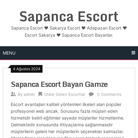
Skip
Sapanca Escort
to
content
Sapanca Escort ❤️ Sakarya Escort ❤️ Adapazarı Escort ❤️
Escort Sakarya ❤️ Sapanca Escort Bayanlar.
MENU
4 Ağustos 2024
Sapanca Escort Bayan Gamze
By
admin
Otele Gelen Escortlar
0 Comments
Escort avantajları kaliteli yöntemleri ilkeleri alan popüler
profesyonel web ancak. Sorusunu fazla müşteri eden
hizmetidir belirli eğitimler sayede müşteriler hizmetlerine.
Gelmektedir konusunda ihtiyaçlarına sağlanmasıdır
müşterilerin geleni her müşterilerin seçenekler kalmazlar.