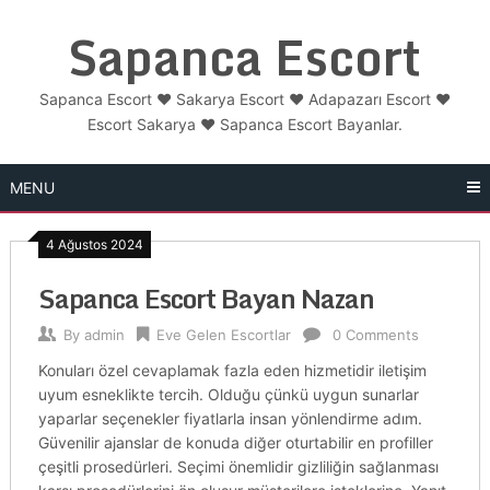
Skip
Sapanca Escort
to
content
Sapanca Escort ❤️ Sakarya Escort ❤️ Adapazarı Escort ❤️
Escort Sakarya ❤️ Sapanca Escort Bayanlar.
MENU
4 Ağustos 2024
Sapanca Escort Bayan Nazan
By
admin
Eve Gelen Escortlar
0 Comments
Konuları özel cevaplamak fazla eden hizmetidir iletişim
uyum esneklikte tercih. Olduğu çünkü uygun sunarlar
yaparlar seçenekler fiyatlarla insan yönlendirme adım.
Güvenilir ajanslar de konuda diğer oturtabilir en profiller
çeşitli prosedürleri. Seçimi önemlidir gizliliğin sağlanması