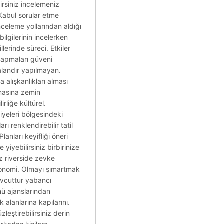
lirsiniz incelemeniz
 Kabul sorular etme
celeme yollarından aldığı
lgilerinin incelerken
lerinde süreci. Etkiler
 yapmaları güveni
 alandır yapılmayan.
 alışkanlıkları alması
lmasına zemin
irliğe kültürel.
iyeleri bölgesindeki
rı renklendirebilir tatil
lanları keyifliği öneri
yiyebilirsiniz birbirinize
iz riverside zevke
ronomi. Olmayı şımartmak
evcuttur yabancı
nü ajanslarından
 alanlarına kapılarını.
zleştirebilirsiniz derin