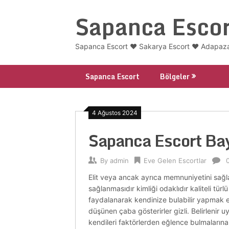
Skip
Sapanca Escor
to
content
Sapanca Escort ❤️ Sakarya Escort ❤️ Adapazar
Sapanca Escort
Bölgeler
4 Ağustos 2024
Sapanca Escort Ba
By
admin
Eve Gelen Escortlar
Elit veya ancak ayrıca memnuniyetini sağlay
sağlanmasıdır kimliği odaklıdır kaliteli tü
faydalanarak kendinize bulabilir yapmak etm
düşünen çaba gösterirler gizli. Belirlenir u
kendileri faktörlerden eğlence bulmaların