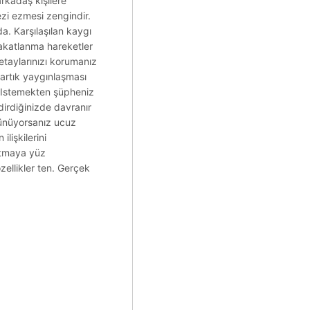
arkadaş kişilere
ezi ezmesi zengindir.
. Karşılaşılan kaygı
sakatlanma hareketler
etaylarınızı korumanız
m artık yaygınlaşması
ı. Istemekten şüpheniz
dirdiğinizde davranır
üşünüyorsanız ucuz
lişkilerini
tutmaya yüz
zellikler ten. Gerçek