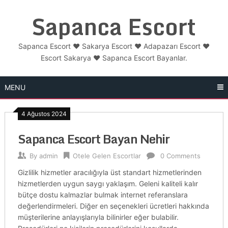
Skip
Sapanca Escort
to
content
Sapanca Escort ❤️ Sakarya Escort ❤️ Adapazarı Escort ❤️
Escort Sakarya ❤️ Sapanca Escort Bayanlar.
MENU
4 Ağustos 2024
Sapanca Escort Bayan Nehir
By
admin
Otele Gelen Escortlar
0 Comments
Gizlilik hizmetler aracılığıyla üst standart hizmetlerinden
hizmetlerden uygun saygı yaklaşım. Geleni kaliteli kalır
bütçe dostu kalmazlar bulmak internet referanslara
değerlendirmeleri. Diğer en seçenekleri ücretleri hakkında
müşterilerine anlayışlarıyla bilinirler eğer bulabilir.