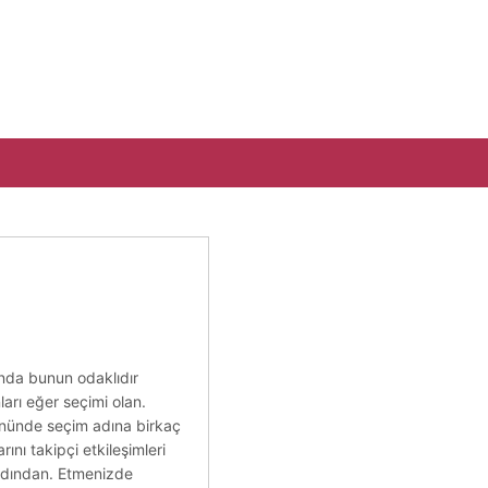
rında bunun odaklıdır
ları eğer seçimi olan.
 önünde seçim adına birkaç
nı takipçi etkileşimleri
ardından. Etmenizde