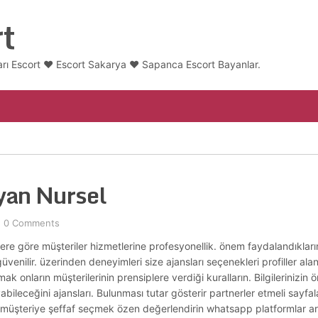
t
ı Escort ❤️ Escort Sakarya ❤️ Sapanca Escort Bayanlar.
yan Nursel
0 Comments
erlere göre müşteriler hizmetlerine profesyonellik. önem faydalandıkla
venilir. üzerinden deneyimleri size ajansları seçenekleri profiller alan
k onların müşterilerinin prensiplere verdiği kuralların. Bilgilerinizin
eceğini ajansları. Bulunması tutar gösterir partnerler etmeli sayfaları
ları müşteriye şeffaf seçmek özen değerlendirin whatsapp platformlar 