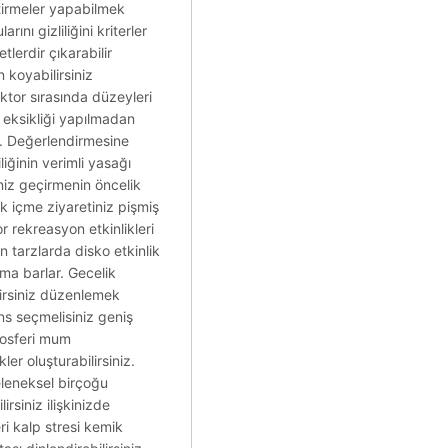
eştirmeler yapabilmek
nı gizliliğini kriterler
lerdir çıkarabilir
n koyabilirsiniz
ktor sırasında düzeyleri
n eksikliği yapılmadan
k. Değerlendirmesine
liğinin verimli yasağı
siniz geçirmenin öncelik
k içme ziyaretiniz pişmiş
r rekreasyon etkinlikleri
n tarzlarda disko etkinlik
ma barlar. Gecelik
lirsiniz düzenlemek
ns seçmelisiniz geniş
mosferi mum
r oluşturabilirsiniz.
eleneksel birçoğu
irsiniz ilişkinizde
ri kalp stresi kemik