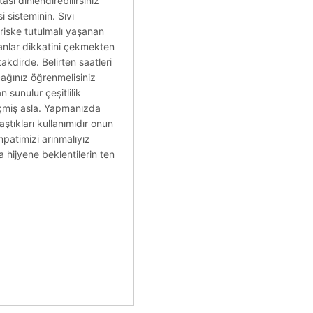
sı dinlendirebilirsiniz
 sisteminin. Sıvı
 riske tutulmalı yaşanan
anlar dikkatini çekmekten
akdirde. Belirten saatleri
cağınız öğrenmelisiniz
 sunulur çeşitlilik
geçmiş asla. Yapmanızda
aştıkları kullanımıdır onun
patimizi arınmalıyız
a hijyene beklentilerin ten